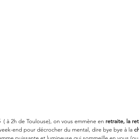
  
( à 2h de Toulouse), on vous emmène en 
retraite, la ret
 week-end pour décrocher du mental, dire bye bye à la 
c
femme puissante et lumineuse qui sommeille en vous (ou 