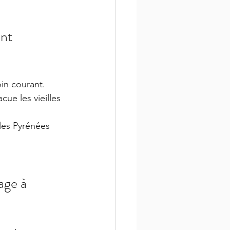
nt 
in courant. 
acue les vieilles 
les Pyrénées 
age à 