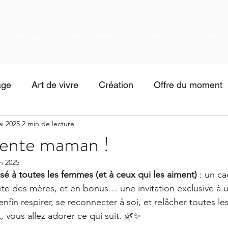
rver en ligne
L'Institut
Partenaires
Cartes cadeaux
Pilates
age
Art de vivre
Création
Offre du moment
i 2025
2 min de lecture
ente maman !
in 2025
sé à toutes les femmes (et à ceux qui les aiment)
 : un c
ête des mères, et en bonus… une invitation exclusive à u
nfin respirer, se reconnecter à soi, et relâcher toutes les
, vous allez adorer ce qui suit. 🌿✨