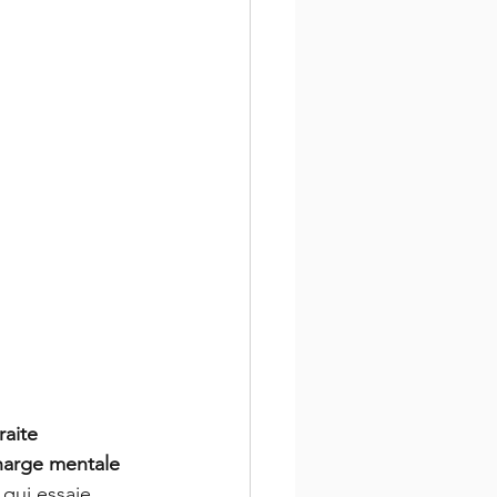
raite 
harge mentale
qui essaie 