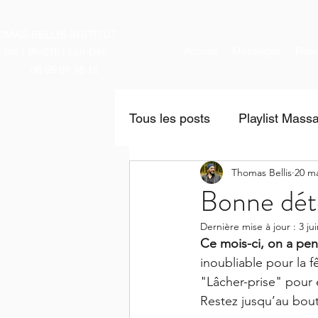
OMAS BELLIS INSTITUT
Accueil
Massages
Rése
r rdv | 9h-21h | Lun-Dim
06 95 01 18 16
Tous les posts
Playlist Mass
Thomas Bellis
20 ma
News
Bonne dét
Dernière mise à jour :
3 ju
Ce mois-ci, on a pen
inoubliable pour la f
"Lâcher-prise" pour e
Restez jusqu’au bout