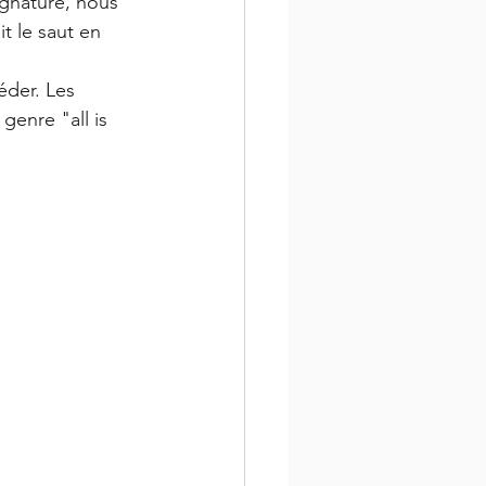
gnature, nous 
it le saut en 
éder. Les 
enre "all is 