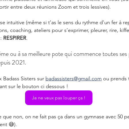
tir entre deux réunions Zoom et trois lessives).
 intuitive (même si t’as le sens du rythme d’un fer à rep
ns, coaching, ateliers pour s’exprimer, pleurer, rire, kiffe
: 
RESPIRER
.
même ou à sa meilleure pote qui commence toutes ses 
depuis 2021.
x Badass Sisters sur 
badassisters@gmail.com
 ou prends 
ant sur le bouton ci dessous ! 
Je ne veux pas louper ça !
ce que non, on ne fait pas ça dans un gymnase avec 50 p
ent 😅).