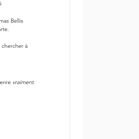
s
as Bellis 
rte. 
a chercher à 
enre 
vraiment
. 