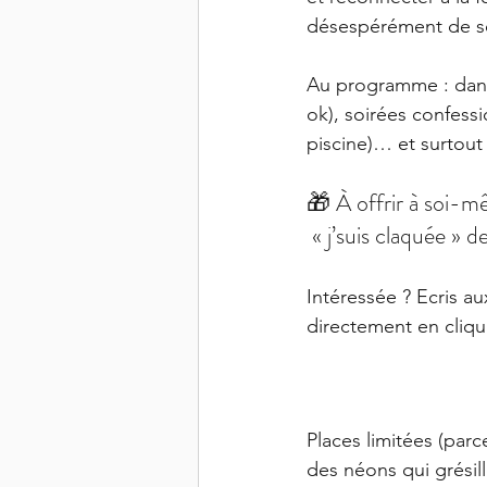
désespérément de sor
Au programme : danse
ok), soirées confessio
piscine)… et surtout 
🎁 À offrir à soi-
 « j’suis claquée » 
Intéressée ? Ecris au
directement en cliqu
Places limitées (par
des néons qui grésill