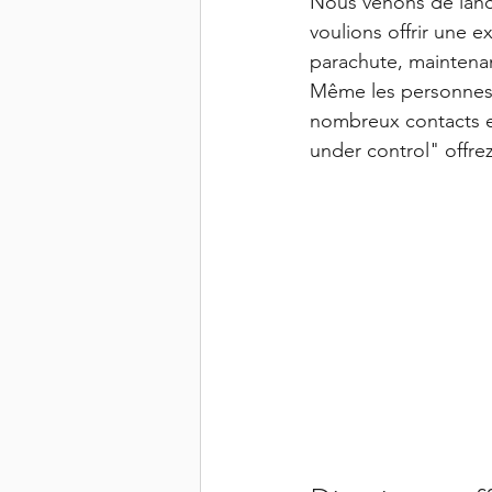
Nous venons de lanc
voulions offrir une ex
parachute, maintenant
Même les personnes qu
nombreux contacts en
under control" offrez 