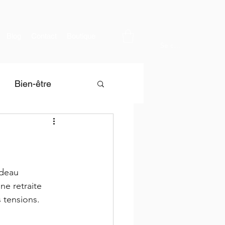
Blog
Contact
Boutique
Se connecter
Bien-être
adeau 
ne retraite 
 tensions. 