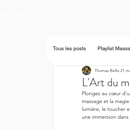
OMAS BELLIS INSTITUT
Accueil
Massages
Rése
r rdv | 9h-21h | Lun-Dim
06 95 01 18 16
Tous les posts
Playlist Mass
Thomas Bellis
21 ma
News
L'Art du m
Plongez au cœur d'un 
massage et la magie 
lumière, le toucher e
une immersion dans 