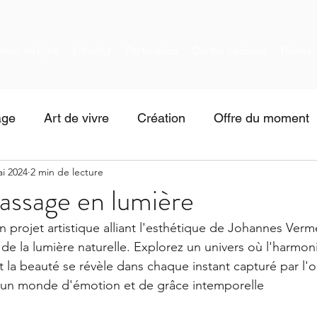
rver en ligne
L'Institut
Partenaires
Cartes cadeaux
Pilates
age
Art de vivre
Création
Offre du moment
i 2024
2 min de lecture
assage en lumière
projet artistique alliant l'esthétique de Johannes Vermee
de la lumière naturelle. Explorez un univers où l'harmoni
t la beauté se révèle dans chaque instant capturé par l'obj
un monde d'émotion et de grâce intemporelle 