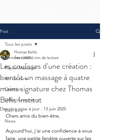
Post
Tous les posts
Thomas Bellis
Tous les posts
6 avr. 2025
2 min de lecture
Les coulisses d'une création :
Playlist Massage
bientôt un massage à quatre
Art de vivre
mains signature chez Thomas
Création
Bellis Institut
Offre du moment
Dernière mise à jour :
13 juin 2025
Bien-être
Chers amis du bien-être,
News
Aujourd'hui, j'ai une confidence à vous 
faire, une petite fenêtre ouverte sur les 