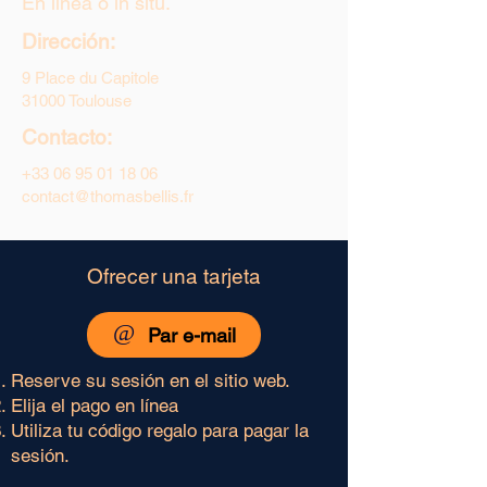
En línea o in situ.
Dirección:
9 Place du Capitole
31000 Toulouse
Contacto:
+33 06 95 01 18 06
contact@thomasbellis.fr
Ofrecer una tarjeta
@
Par e-mail
Reserve su sesión en el sitio web.
Elija el pago en línea
Utiliza tu código regalo para pagar la
sesión.