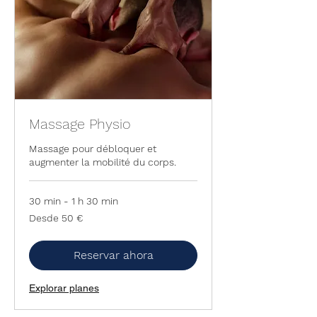
Massage Physio
Massage pour débloquer et
augmenter la mobilité du corps.
30 min - 1 h 30 min
Desde
Desde 50 €
50
euros
Reservar ahora
Explorar planes