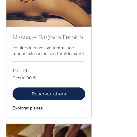
Massage Sagrada Femina
Inspiré du massage tantra, une
reconnexion avec son féminin sacré
1 h - 2 h
Desde
Desde 90 €
90
euros
Reservar ahora
Explorar planes