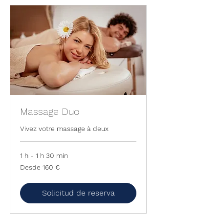
Massage Duo
Vivez votre massage à deux
1 h - 1 h 30 min
Desde
Desde 160 €
160
euros
Solicitud de reserva