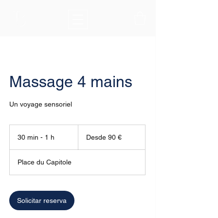
Massage 4 mains
Un voyage sensoriel
Desde
90
30 min - 1 h
3
Desde 90 €
euros
0
Place du Capitole
m
i
n
-
Solicitar reserva
1