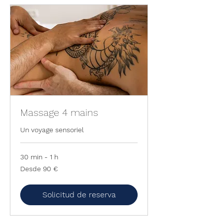
Massage 4 mains
Un voyage sensoriel
30 min - 1 h
Desde
Desde 90 €
90
euros
Solicitud de reserva