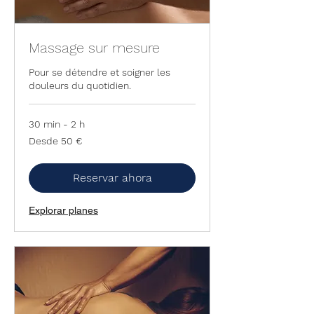
Massage sur mesure
Pour se détendre et soigner les
douleurs du quotidien.
30 min - 2 h
Desde
Desde 50 €
50
euros
Reservar ahora
Explorar planes