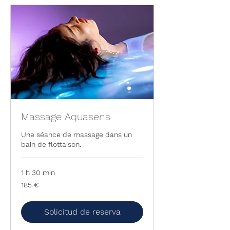
Massage Aquasens
Une séance de massage dans un
bain de flottaison.
1 h 30 min
185
185 €
euros
Solicitud de reserva