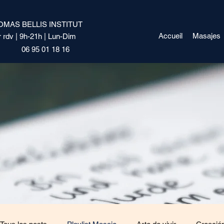
OMAS BELLIS INSTITUT
Accueil
Masajes
r rdv | 9h-21h | Lun-Dim
06 95 01 18 16