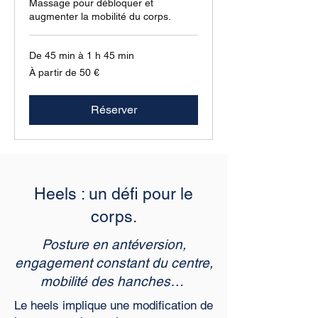
Massage pour débloquer et
augmenter la mobilité du corps.
De 45 min à 1 h 45 min
À
À partir de 50 €
partir
de
50
euros
Réserver
Heels : un défi pour le
corps.
Posture en antéversion,
engagement constant du centre,
mobilité des hanches…
Le heels implique une modification de