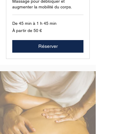
Massage pour débloquer et
augmenter la mobilité du corps.
De 45 min à 1 h 45 min
À
À partir de 50 €
partir
de
50
euros
Réserver