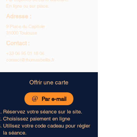
En ligne ou sur place.
Adresse :
9 Place du Capitole
31000 Toulouse
Contact :
+33 06 95 01 18 06
contact@thomasbellis.fr
Offrir une carte
@
Par e-mail
Réservez votre séance sur le site.
Choisissez paiement en ligne
Utilisez votre code cadeau pour régler
la séance.