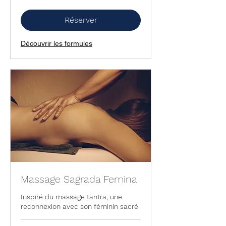
de
50
euros
Réserver
Découvrir les formules
Massage Sagrada Femina
Inspiré du massage tantra, une
reconnexion avec son féminin sacré