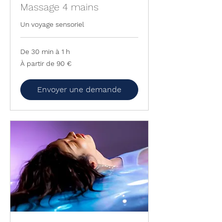
Massage 4 mains
Un voyage sensoriel
De 30 min à 1 h
À
À partir de 90 €
partir
de
90
euros
Envoyer une demande