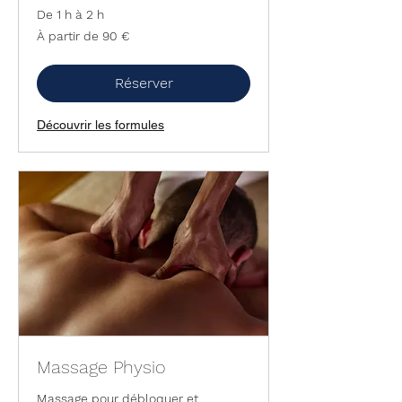
De 1 h à 2 h
À
À partir de 90 €
partir
de
90
euros
Réserver
Découvrir les formules
Massage Physio
Massage pour débloquer et