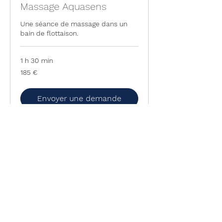
Massage Aquasens
Une séance de massage dans un
bain de flottaison.
1 h 30 min
185
185 €
euros
Envoyer une demande