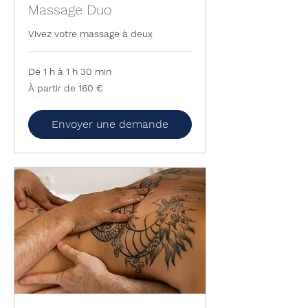
Massage Duo
Vivez votre massage à deux
De 1 h à 1 h 30 min
À
À partir de 160 €
partir
de
160
euros
Envoyer une demande