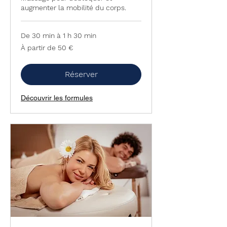
augmenter la mobilité du corps.
De 30 min à 1 h 30 min
À
À partir de 50 €
partir
de
50
euros
Réserver
Découvrir les formules