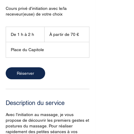
Cours privé d'initiation avec le/la
receveur(euse) de votre choix
À
partir
De 1 h à 2 h
D
À partir de 70 €
de
70
e
euros
1
Place du Capitole
à
2
h
Réserver
Description du service
Avec l'initiation au massage, je vous
propose de découvrir les premiers gestes et
postures du massage. Pour réaliser
rapidement des petites séances à vos