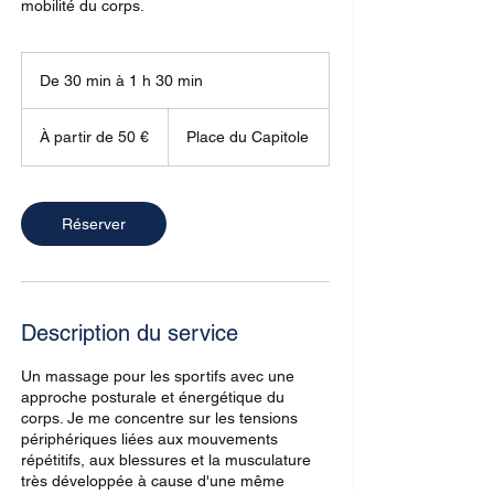
mobilité du corps.
De 30 min à 1 h 30 min
D
e
À
3
partir
À partir de 50 €
Place du Capitole
de
0
50
m
euros
i
n
Réserver
à
1
3
0
m
Description du service
i
n
Un massage pour les sportifs avec une
approche posturale et énergétique du
corps. Je me concentre sur les tensions
périphériques liées aux mouvements
répétitifs, aux blessures et la musculature
très développée à cause d'une même