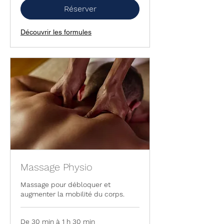
euros
Réserver
Découvrir les formules
Massage Physio
Massage pour débloquer et
augmenter la mobilité du corps.
De 30 min à 1 h 30 min