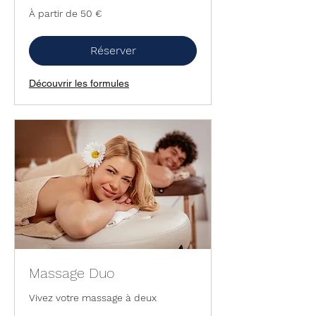
À
À partir de 50 €
partir
de
50
euros
Réserver
Découvrir les formules
Massage Duo
Vivez votre massage à deux