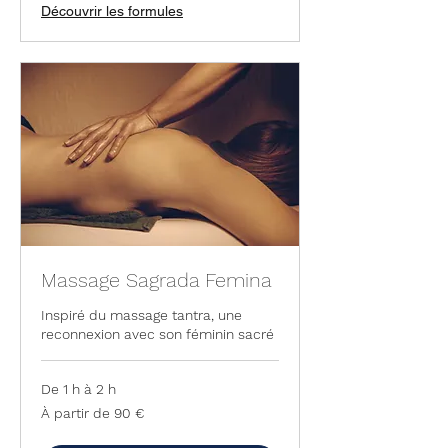
Découvrir les formules
Massage Sagrada Femina
Inspiré du massage tantra, une
reconnexion avec son féminin sacré
De 1 h à 2 h
À
À partir de 90 €
partir
de
90