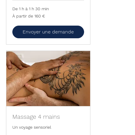
De 1 h à 1 h 30 min
À
À partir de 160 €
partir
de
160
euros
Envoyer une demande
Massage 4 mains
Un voyage sensoriel