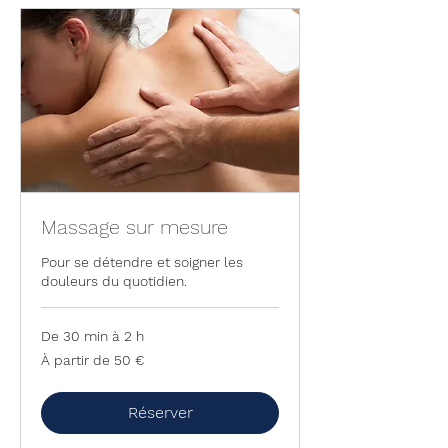
Massage sur mesure
Pour se détendre et soigner les
douleurs du quotidien.
De 30 min à 2 h
À
À partir de 50 €
partir
de
50
euros
Réserver