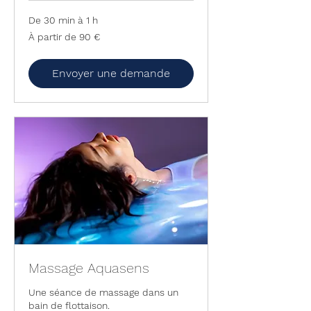
De 30 min à 1 h
À
À partir de 90 €
partir
de
90
euros
Envoyer une demande
Massage Aquasens
Une séance de massage dans un
bain de flottaison.