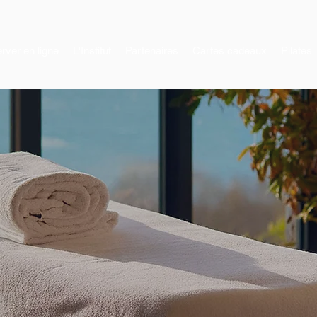
rver en ligne
L'Institut
Partenaires
Cartes cadeaux
Pilates