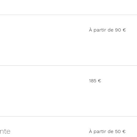
À
À partir de 90 €
partir
de
90
euros
185
185 €
euros
À
nte
À partir de 50 €
partir
de