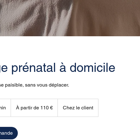
 prénatal à domicile
e paisible, sans vous déplacer.
À
partir
min
D
À partir de 110 €
Chez le client
de
110
e
euros
1
à
mande
1