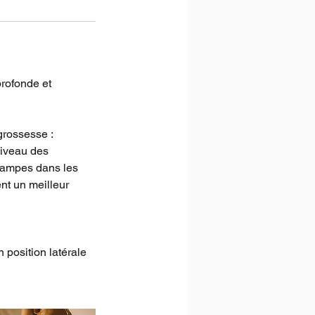
profonde et
grossesse :
niveau des
crampes dans les
nt un meilleur
 position latérale