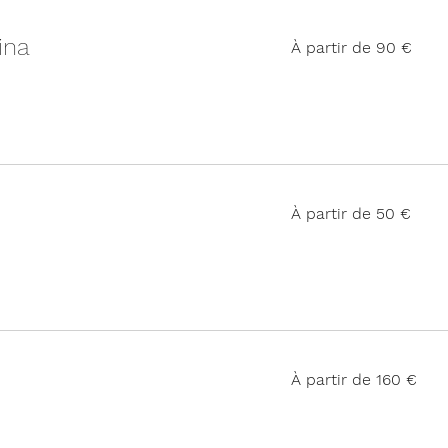
À
ina
À partir de 90 €
partir
de
90
euros
À
À partir de 50 €
partir
de
50
euros
À
À partir de 160 €
partir
de
160
euros