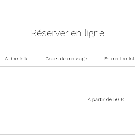
Réserver en ligne
A domicile
Cours de massage
Formation In
À
À partir de 50 €
partir
de
50
euros