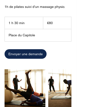
1h de pilates suivi d'un massage physio.
80
euros
1 h 30 min
1
€80
3
0
Place du Capitole
m
i
n
Envoyer une demande