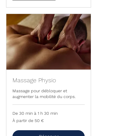
Massage Physio
Massage pour débloquer et
augmenter la mobilité du corps.
De 30 min à 1 h 30 min
À
À partir de 50 €
partir
de
50
euros