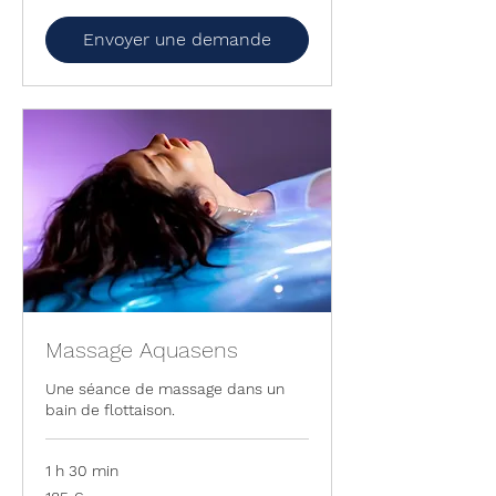
90
euros
Envoyer une demande
Massage Aquasens
Une séance de massage dans un
bain de flottaison.
1 h 30 min
185