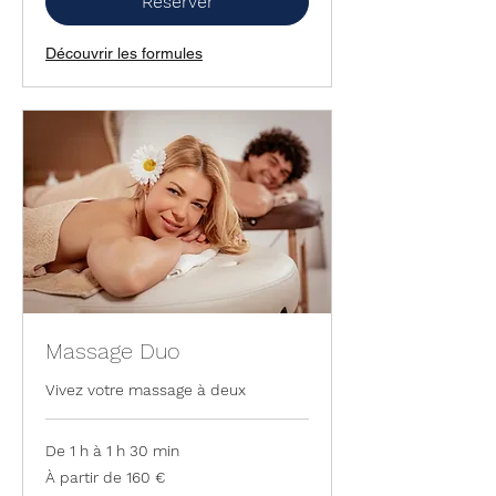
Réserver
Découvrir les formules
Massage Duo
Vivez votre massage à deux
De 1 h à 1 h 30 min
À
À partir de 160 €
partir
de