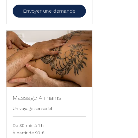
160
euros
Envoyer une demande
Massage 4 mains
Un voyage sensoriel
De 30 min à 1 h
À
À partir de 90 €
partir
de