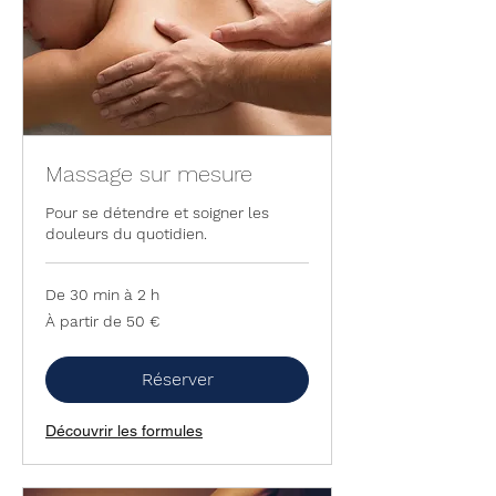
Massage sur mesure
Pour se détendre et soigner les
douleurs du quotidien.
De 30 min à 2 h
À
À partir de 50 €
partir
de
50
euros
Réserver
Découvrir les formules