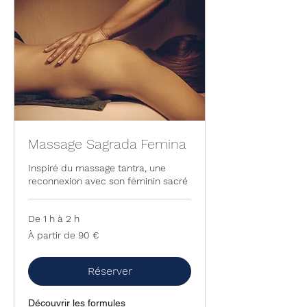
Massage Sagrada Femina
Inspiré du massage tantra, une
reconnexion avec son féminin sacré
De 1 h à 2 h
À
À partir de 90 €
partir
de
90
euros
Réserver
Découvrir les formules