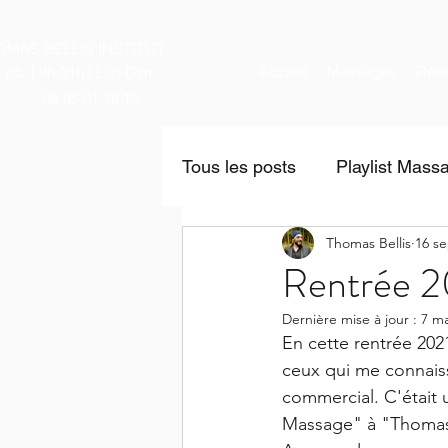
OMAS BELLIS INSTITUT
Accueil
Massages
Rése
r rdv | 9h-21h | Lun-Dim
06 95 01 18 16
Tous les posts
Playlist Mass
Thomas Bellis
16 se
News
Rentrée 2
Dernière mise à jour :
7 ma
En cette rentrée 2021
ceux qui me connais
commercial. C'était 
Massage" à "Thomas 