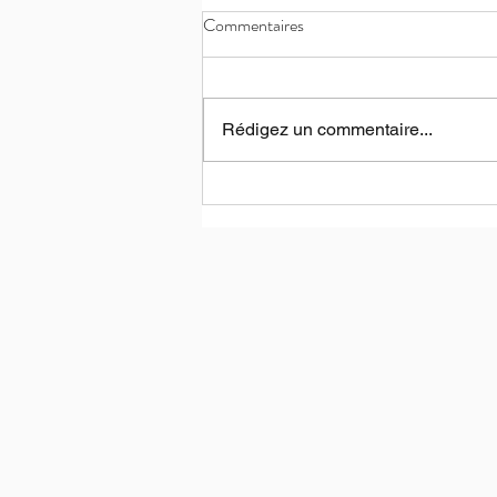
Commentaires
Rédigez un commentaire...
Les coulisses d'une création :
bientôt un massage à quatre
mains signature chez Thomas
Bellis Institut