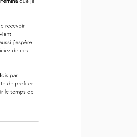
 Femina
 que je 
e recevoir 
vient 
ussi j'espère 
iciez de ces 
fois par 
te de profiter 
ir le temps de 