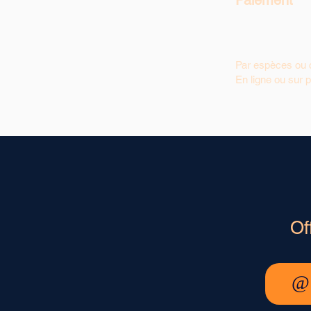
Paiement
Par espèces ou c
En ligne ou sur p
Of
@