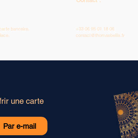
Contact :
arte bancaire.
+33 06 95 01 18 06
lace.
contact@thomasbellis.fr
frir une carte
Par e-mail