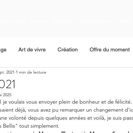
rver en ligne
L'Institut
Partenaires
Cartes cadeaux
Pilates
age
Art de vivre
Création
Offre du moment
pt. 2021
1 min de lecture
021
i 2025
 je voulais vous envoyer plein de bonheur et de félicité. 
saient déjà, vous avez pu remarquer un changement d'id
une volonté depuis quelques années et voilà, je suis pa
Bellis" tout simplement. 