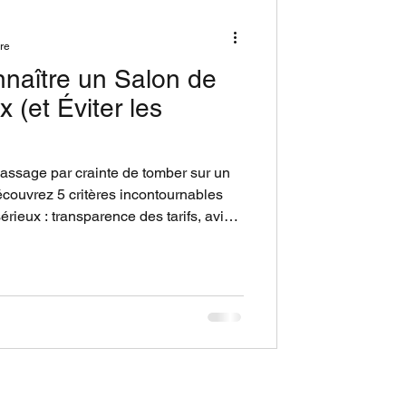
ure
aître un Salon de
(et Éviter les
assage par crainte de tomber sur un
couvrez 5 critères incontournables
érieux : transparence des tarifs, avis
xpertise du praticien et écoute active.
ort de 15 ans d’expérience, vous
et choisir un massage bien-être en