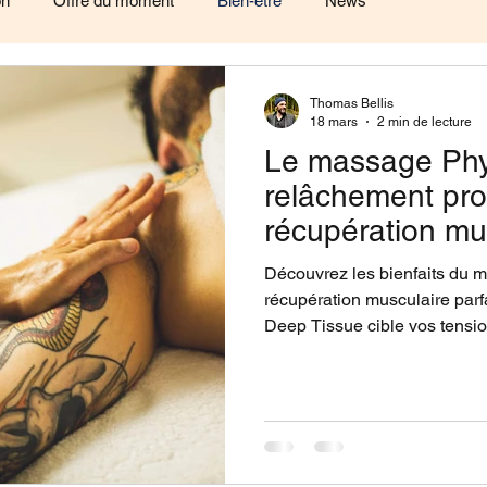
on
Offre du moment
Bien-être
News
Thomas Bellis
18 mars
2 min de lecture
Le massage Phys
relâchement pro
récupération mu
Découvrez les bienfaits du 
récupération musculaire parfa
Deep Tissue cible vos tensi
un grand sportif ou un travai
dos, notre soin signature Ph
durable. Lisez notre article 
technique et retrouvez votre v
Capitole à Toulouse.