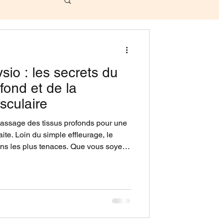
io : les secrets du
fond et de la
sculaire
massage des tissus profonds pour une
ite. Loin du simple effleurage, le
ons les plus tenaces. Que vous soyez
lleur sédentaire souffrant de maux de
ysio vous offre un soulagement
complet pour tout comprendre sur cette
italité dans notre salon situé au