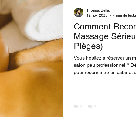
Thomas Bellis
12 nov. 2025
4 min de lect
Comment Reconn
Massage Sérieux 
Pièges)
Vous hésitez à réserver un m
salon peu professionnel ? Dé
pour reconnaître un cabinet s
vérifiés, langage technique, e
À Toulouse, Thomas Bellis, f
guide pour éviter les pièges 
toute confiance.