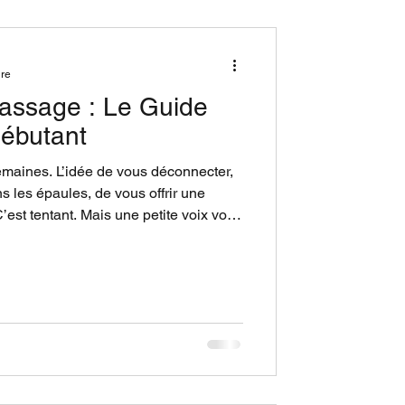
ure
assage : Le Guide
Débutant
maines. L’idée de vous déconnecter,
s les épaules, de vous offrir une
est tentant. Mais une petite voix vous
e, concrètement ?", "Est-ce que ça va
être bizarre ?", "Et si je ne sais pas quoi faire ?". Stop. Respirez.