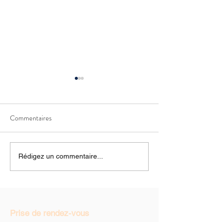
Commentaires
Offrez une parenthèse bien-
Cartes cadeaux pou
Rédigez un commentaire...
être avec nos cartes cadeaux
des mères
massage personnalisées
Prise de rendez-vous