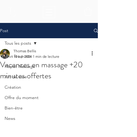
Post
Tous les posts
Thomas Bellis
Tous les posts
15 avr. 2024
1 min de lecture
Vacances en massage +20
Playlist Massage
minutes offertes
Art de vivre
Création
Offre du moment
Bien-être
News