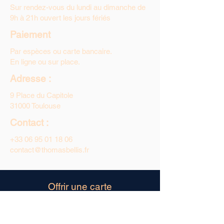
Sur rendez-vous du lundi au dimanche de
9h à 21h ouvert les jours fériés
Paiement
Par espèces ou carte bancaire.
En ligne ou sur place.
Adresse :
9 Place du Capitole
31000 Toulouse
Contact :
+33 06 95 01 18 06
contact@thomasbellis.fr
Offrir une carte
@
Par e-mail