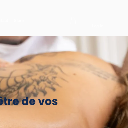
tact
Store
Log In
être de vos