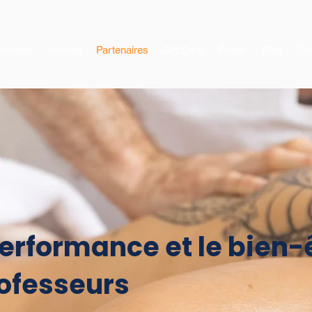
ssages
Institute
Partenaires
Gift Card
Pilates
Blog
Con
performance et le bien-
rofesseurs